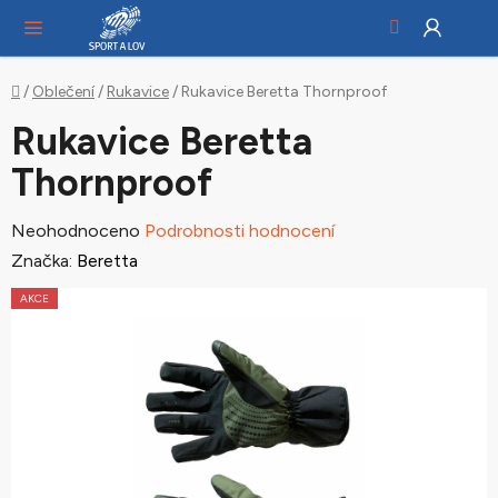
Hledat
NÁ
Přejít
KO
na
obsah
Domů
/
Oblečení
/
Rukavice
/
Rukavice Beretta Thornproof
Rukavice Beretta
Thornproof
Průměrné
Neohodnoceno
Podrobnosti hodnocení
hodnocení
Značka:
Beretta
produktu
AKCE
je
0,0
z
5
hvězdiček.