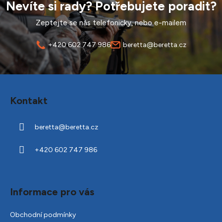
Nevíte si rady? Potřebujete poradit?
Zeptejte se nás telefonicky, nebo e-mailem
+420 602 747 986
beretta@beretta.cz
Z
á
Kontakt
p
a
beretta
@
beretta.cz
t
í
+420 602 747 986
Informace pro vás
Obchodní podmínky