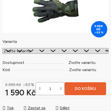
3 390
KČ
–53 %
Varianta
Dostupnost
Zvolte variantu
Kód:
Zvolte variantu
3 390 Kč
–53 %
DO KOŠÍKU
1 590 Kč
Měrná cena:
Tisk
Zeptat se
Sdílet