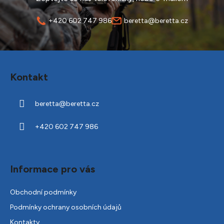
+420 602 747 986
beretta@beretta.cz
Z
á
Kontakt
p
a
beretta
@
beretta.cz
t
í
+420 602 747 986
Informace pro vás
Obchodní podmínky
Podmínky ochrany osobních údajů
Kontakty