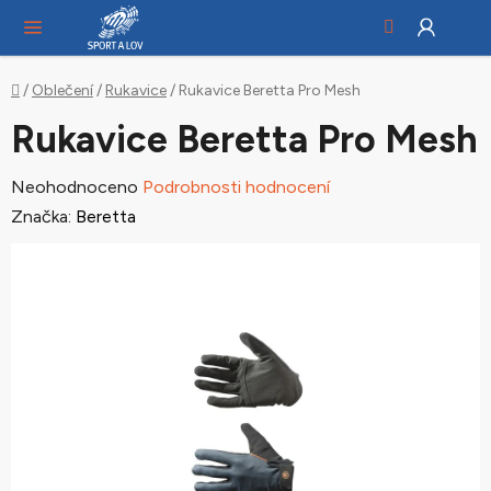
Hledat
NÁ
Přejít
KO
na
obsah
Domů
/
Oblečení
/
Rukavice
/
Rukavice Beretta Pro Mesh
Rukavice Beretta Pro Mesh
Průměrné
Neohodnoceno
Podrobnosti hodnocení
hodnocení
Značka:
Beretta
produktu
je
0,0
z
5
hvězdiček.