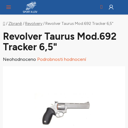
Hledat
NÁ
Přejít
KO
na
obsah
Domů
/
Zbraně
/
Revolvery
/
Revolver Taurus Mod.692 Tracker 6,5"
Revolver Taurus Mod.692
Tracker 6,5"
Průměrné
Neohodnoceno
Podrobnosti hodnocení
hodnocení
produktu
je
0,0
z
5
hvězdiček.