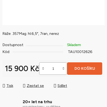
Ráže .357Mag. hl.6,5", 7ran, nerez
Dostupnost
Skladem
Kód:
TAU10012626
15 900 Kč
DO KOŠÍKU
Měrná cena:
Tisk
Zeptat se
Sdílet
20+ let na trhu
rozumíme tomu, co děláme