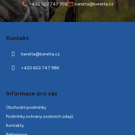
+420 602 747 986
beretta@beretta.cz
Z
á
Kontakt
p
a
beretta
@
beretta.cz
t
í
+420 602 747 986
Informace pro vás
Obchodní podmínky
Podmínky ochrany osobních údajů
Kontakty
Reklamace