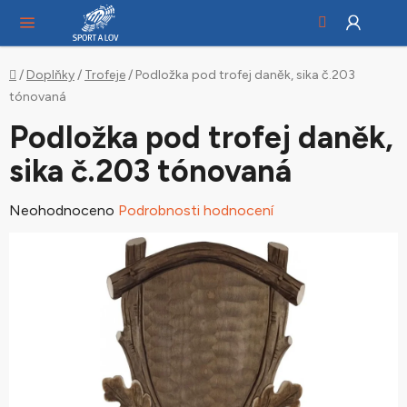
Hledat
NÁ
Přejít
KO
na
obsah
Domů
/
Doplňky
/
Trofeje
/
Podložka pod trofej daněk, sika č.203
tónovaná
Podložka pod trofej daněk,
sika č.203 tónovaná
Průměrné
Neohodnoceno
Podrobnosti hodnocení
hodnocení
produktu
je
0,0
z
5
hvězdiček.