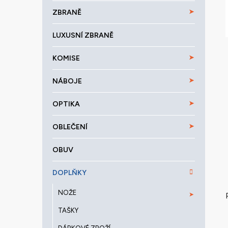
a
ZBRANĚ
n
e
LUXUSNÍ ZBRANĚ
l
KOMISE
NÁBOJE
OPTIKA
OBLEČENÍ
OBUV
DOPLŇKY
NOŽE
TAŠKY