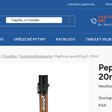
Obchodní podmínky
Podm
+420 6
986
Po - Pá 9
ÁS
UMĚLECKÉ RYTINY
KATALOGY
TABULKY VELI
Domů
/
Doplňky
/
Ostatní příslušenství
/
Pepřový sprej KFog2- 20ml
Pep
20
Průměr
Neoho
hodnoc
Dostup
produk
Kód:
je