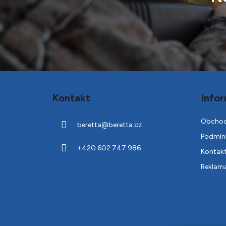
Z
á
Kontakt
Infor
p
a
Obchod
beretta
@
beretta.cz
t
Podmínk
í
+420 602 747 986
Kontak
Reklam