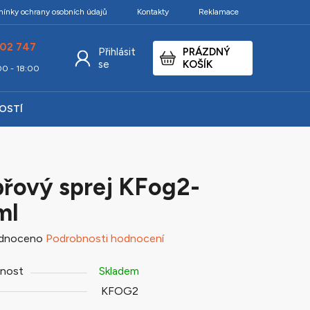
ínky ochrany osobních údajů
Kontakty
Reklamace
02 747
Přihlásit
PRÁZDNÝ
NÁKUPNÍ
se
KOŠÍK
:00 - 18:00
KOŠÍK
KOSTÍ
řový sprej KFog2-
ml
né
dnoceno
Podrobnosti hodnocení
ení
nost
Skladem
tu
KFOG2