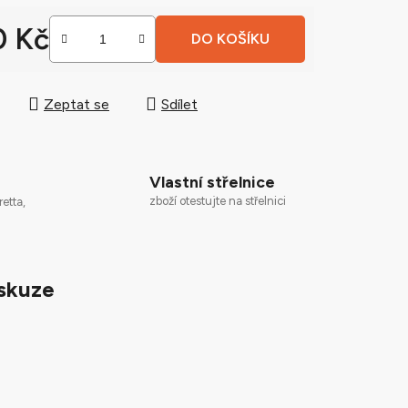
0 Kč
DO KOŠÍKU
 cena:
ek.
Zeptat se
Sdílet
Vlastní střelnice
zboží otestujte na střelnici
retta,
skuze