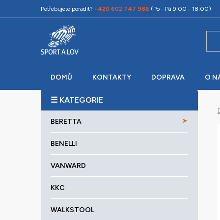
Přejít
Potřebujete poradit?
+420 602 747 986
(Po - Pá 9:00 - 18:00)
na
obsah
DOMŮ
KONTAKTY
DOPRAVA
O N
P
o
K
Přeskočit
s
BERETTA
a
kategorie
t
t
r
BENELLI
e
a
g
VANWARD
o
n
r
n
KKC
i
í
e
p
WALKSTOOL