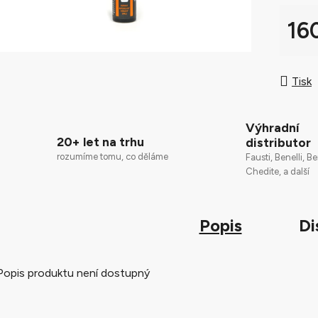
0,0
z
16
5
Měrná
hvězdič
Tisk
Výhradní
20+ let na trhu
distributor
rozumíme tomu, co děláme
Fausti, Benelli, Be
Chedite, a další
Popis
Di
Popis produktu není dostupný