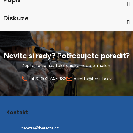
Diskuze
Nevíte si rady? Potřebujete poradit?
Zeptejte se nás telefonicky, nebo e-mailem
+420 602 747 986
beretta@beretta.cz
Z
á
Kontakt
p
a
beretta
@
beretta.cz
t