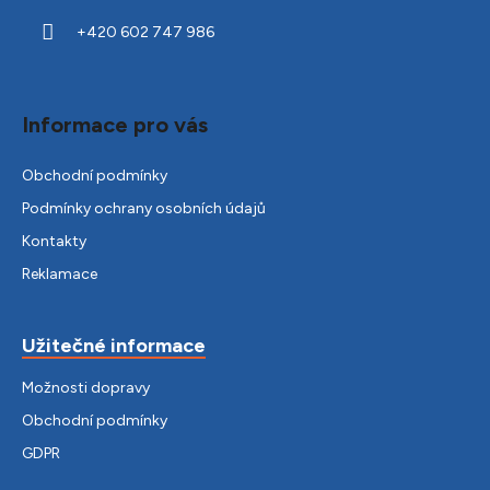
í
+420 602 747 986
Informace pro vás
Obchodní podmínky
Podmínky ochrany osobních údajů
Kontakty
Reklamace
Užitečné informace
Možnosti dopravy
Obchodní podmínky
GDPR