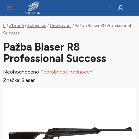
Hledat
NÁ
Přejít
KO
na
obsah
Domů
/
Zbraně
/
Kulovnice
/
Opakovací
/
Pažba Blaser R8 Professional
Success
Pažba Blaser R8
Professional Success
Průměrné
Neohodnoceno
Podrobnosti hodnocení
hodnocení
Značka:
Blaser
produktu
je
0,0
z
5
hvězdiček.