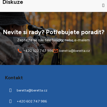
Diskuze
Nevíte si rady? Potřebujete poradit?
Zeptejte se nás telefonicky, nebo e-mailem
+420 602 747 986
beretta@beretta.cz
Z
á
Kontakt
p
a
beretta
@
beretta.cz
t
í
+420 602 747 986