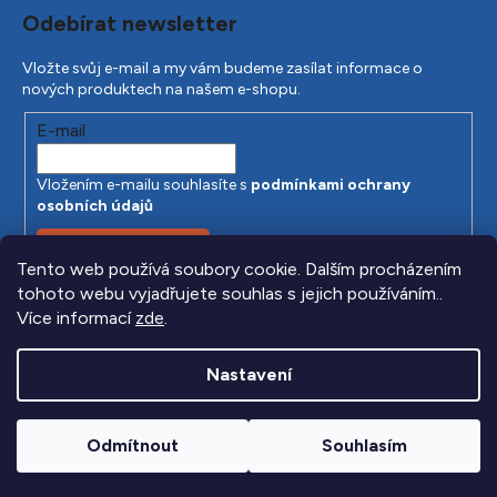
Odebírat newsletter
Vložte svůj e-mail a my vám budeme zasílat informace o
nových produktech na našem e-shopu.
E-mail
Vložením e-mailu souhlasíte s
podmínkami ochrany
osobních údajů
PŘIHLÁSIT SE
Tento web používá soubory cookie. Dalším procházením
tohoto webu vyjadřujete souhlas s jejich používáním..
Více informací
zde
.
Nastavení
Odmítnout
Souhlasím
Vytvořil Shoptet
|
Anque Media
Copyright 2026
Beretta.cz
. Všechna práva vyhrazena.