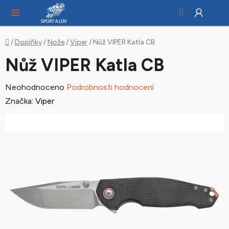
Hledat
NÁ
Přejít
KO
na
obsah
Domů
/
Doplňky
/
Nože
/
Viper
/
Nůž VIPER Katla CB
Nůž VIPER Katla CB
Průměrné
Neohodnoceno
Podrobnosti hodnocení
hodnocení
Značka:
Viper
produktu
je
0,0
z
5
hvězdiček.