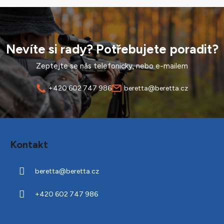
Nevíte si rady? Potřebujete poradit?
Zeptejte se nás telefonicky, nebo e-mailem
+420 602 747 986
beretta@beretta.cz
Z
á
Kontakt
p
a
beretta
@
beretta.cz
t
í
+420 602 747 986