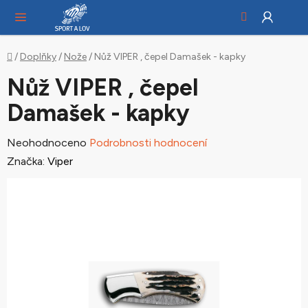
Hledat
NÁ
Přejít
KO
na
obsah
Domů
/
Doplňky
/
Nože
/
Nůž VIPER , čepel Damašek - kapky
Nůž VIPER , čepel
Damašek - kapky
Průměrné
Neohodnoceno
Podrobnosti hodnocení
hodnocení
Značka:
Viper
produktu
je
0,0
z
5
hvězdiček.