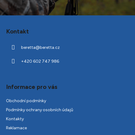
Z
á
Kontakt
p
a
beretta
@
beretta.cz
t
í
+420 602 747 986
Informace pro vás
Obchodní podmínky
Podmínky ochrany osobních údajů
Kontakty
Reklamace