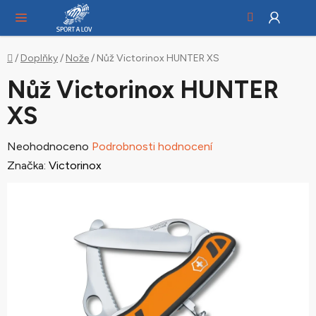
Hledat
NÁ
Přejít
KO
na
obsah
Domů
/
Doplňky
/
Nože
/
Nůž Victorinox HUNTER XS
Nůž Victorinox HUNTER
XS
Průměrné
Neohodnoceno
Podrobnosti hodnocení
hodnocení
Značka:
Victorinox
produktu
je
0,0
z
5
hvězdiček.