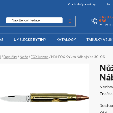
Obchodní podmínky
Podm
+420 6
986
Po - Pá 9
ÁS
UMĚLECKÉ RYTINY
KATALOGY
TABULKY VELI
Domů
/
Doplňky
/
Nože
/
FOX Knives
/
Nůž FOX Knives Nábojnice 30-06
Nůž
Náb
Průměr
Neoho
hodnoc
Značka
produk
Dostup
je
Kód: