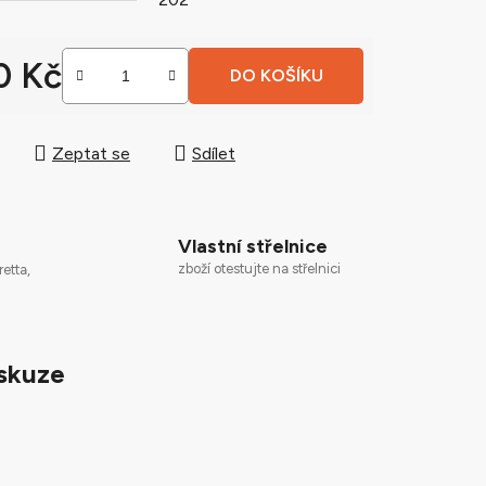
0 Kč
DO KOŠÍKU
ek.
 cena:
Zeptat se
Sdílet
Vlastní střelnice
zboží otestujte na střelnici
retta,
skuze