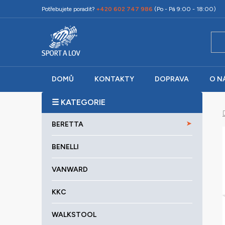
Přejít
Potřebujete poradit?
+420 602 747 986
(Po - Pá 9:00 - 18:00)
na
obsah
DOMŮ
KONTAKTY
DOPRAVA
O N
P
o
K
Přeskočit
s
BERETTA
a
kategorie
t
t
r
BENELLI
e
a
g
VANWARD
o
n
r
n
KKC
i
í
e
p
WALKSTOOL