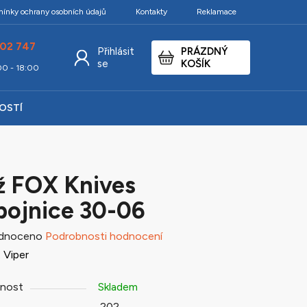
ínky ochrany osobních údajů
Kontakty
Reklamace
02 747
Přihlásit
PRÁZDNÝ
NÁKUPNÍ
se
KOŠÍK
:00 - 18:00
KOŠÍK
KOSTÍ
 FOX Knives
ojnice 30-06
né
dnoceno
Podrobnosti hodnocení
ení
:
Viper
tu
nost
Skladem
202