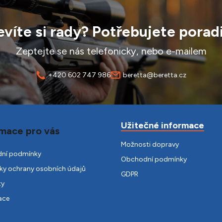
víte si rady? Potřebujete porad
Zeptejte se nás telefonicky, nebo e-mailem
+420 602 747 986
beretta@beretta.cz
Užitečné informace
mace pro vás
Možnosti dopravy
ní podmínky
Obchodní podmínky
y ochrany osobních údajů
GDPR
ty
ace