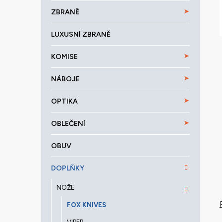
a
ZBRANĚ
n
e
LUXUSNÍ ZBRANĚ
l
KOMISE
NÁBOJE
OPTIKA
OBLEČENÍ
OBUV
DOPLŇKY
NOŽE
FOX KNIVES