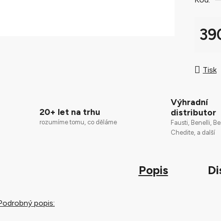
0,0
z
5
39
hvězdič
Měrná
Tisk
Výhradní
20+ let na trhu
distributor
rozumíme tomu, co děláme
Fausti, Benelli, Be
Chedite, a další
Popis
Di
Podrobný popis: