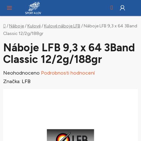
Hledat
NÁ
Přejít
KO
na
obsah
Domů
/
Náboje
/
Kulové
/
Kulové náboje LFB
/
Náboje LFB 9,3 x 64 3Band
Classic 12/2g/188gr
Náboje LFB 9,3 x 64 3Band
Classic 12/2g/188gr
Průměrné
Neohodnoceno
Podrobnosti hodnocení
hodnocení
Značka:
LFB
produktu
je
0,0
z
5
hvězdiček.