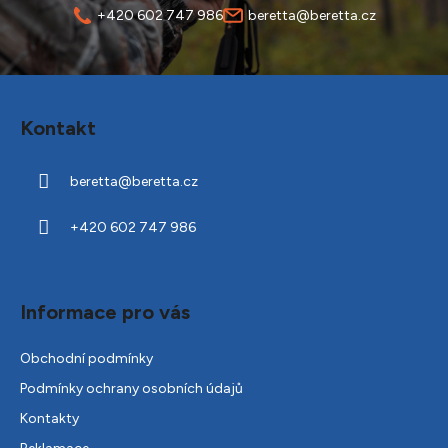
+420 602 747 986
beretta@beretta.cz
Z
á
Kontakt
p
a
beretta
@
beretta.cz
t
í
+420 602 747 986
Informace pro vás
Obchodní podmínky
Podmínky ochrany osobních údajů
Kontakty