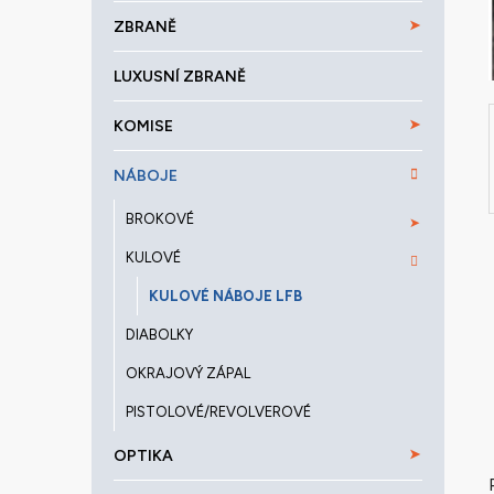
a
ZBRANĚ
n
e
LUXUSNÍ ZBRANĚ
l
KOMISE
NÁBOJE
BROKOVÉ
KULOVÉ
KULOVÉ NÁBOJE LFB
DIABOLKY
OKRAJOVÝ ZÁPAL
PISTOLOVÉ/REVOLVEROVÉ
OPTIKA