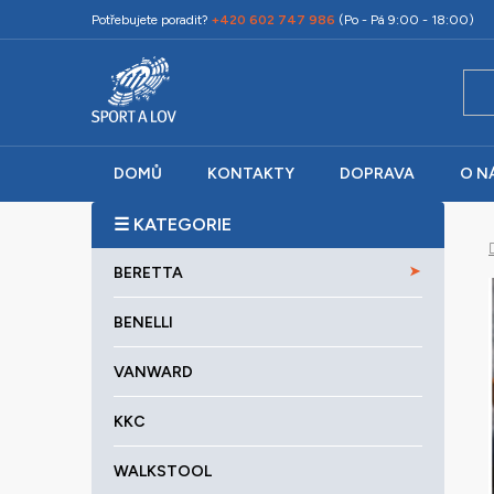
Přejít
Potřebujete poradit?
+420 602 747 986
(Po - Pá 9:00 - 18:00)
na
obsah
DOMŮ
KONTAKTY
DOPRAVA
O N
P
o
K
Přeskočit
s
BERETTA
a
kategorie
t
t
r
BENELLI
e
a
g
VANWARD
o
n
r
n
KKC
i
í
e
p
WALKSTOOL