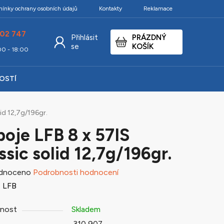
ínky ochrany osobních údajů
Kontakty
Reklamace
02 747
Přihlásit
PRÁZDNÝ
NÁKUPNÍ
se
KOŠÍK
:00 - 18:00
KOŠÍK
KOSTÍ
id 12,7g/196gr.
oje LFB 8 x 57IS
ssic solid 12,7g/196gr.
né
dnoceno
Podrobnosti hodnocení
ení
:
LFB
tu
nost
Skladem
310 907