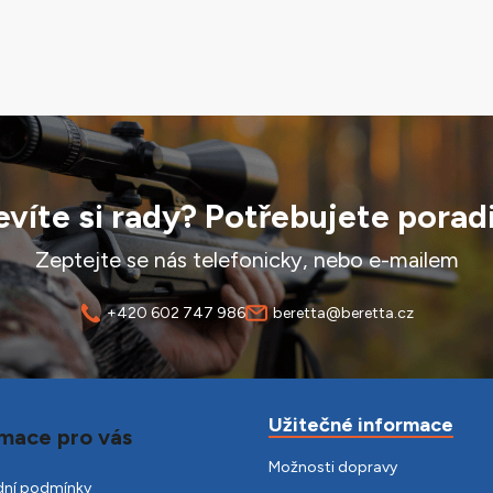
víte si rady? Potřebujete porad
Zeptejte se nás telefonicky, nebo e-mailem
+420 602 747 986
beretta@beretta.cz
Užitečné informace
mace pro vás
Možnosti dopravy
ní podmínky