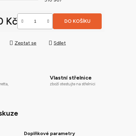
0 Kč
DO KOŠÍKU
ek.
 cena:
Zeptat se
Sdílet
Vlastní střelnice
zboží otestujte na střelnici
retta,
skuze
Doplňkové parametry