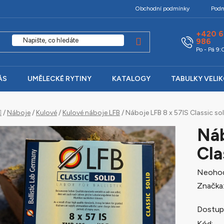
Obchodní podmínky
Podm
+420 6
986
Po - Pá 9
ÁS
UMĚLECKÉ RYTINY
KATALOGY
TABULKY VELI
Domů
/
Náboje
/
Kulové
/
Kulové náboje LFB
/
Náboje LFB 8 x 57IS Classic sol
Náb
Cla
Průměr
Neoho
hodnoc
Značka
produk
Dostup
je
Kód: