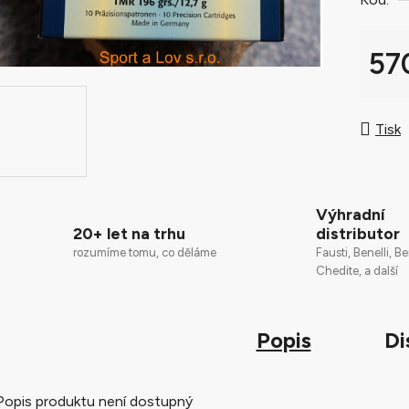
0,0
z
5
57
hvězdič
Měrná
Tisk
Výhradní
20+ let na trhu
distributor
rozumíme tomu, co děláme
Fausti, Benelli, Be
Chedite, a další
Popis
Di
Popis produktu není dostupný