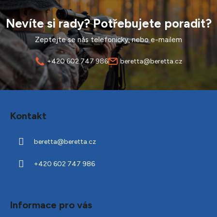
Nevíte si rady? Potřebujete poradit?
Zeptejte se nás telefonicky, nebo e-mailem
+420 602 747 986
beretta@beretta.cz
Z
á
Kontakt
p
a
beretta
@
beretta.cz
t
í
+420 602 747 986
Informace pro vás