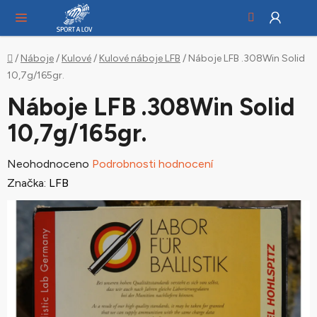
Hledat
NÁ
Přejít
KO
na
obsah
Domů
/
Náboje
/
Kulové
/
Kulové náboje LFB
/
Náboje LFB .308Win Solid
10,7g/165gr.
Náboje LFB .308Win Solid
10,7g/165gr.
Průměrné
Neohodnoceno
Podrobnosti hodnocení
hodnocení
Značka:
LFB
produktu
je
0,0
z
5
hvězdiček.