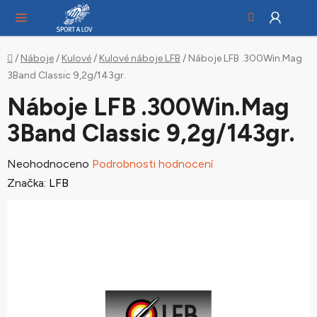
Hledat
NÁ
Přejít
KO
na
obsah
Domů
/
Náboje
/
Kulové
/
Kulové náboje LFB
/
Náboje LFB .300Win.Mag
3Band Classic 9,2g/143gr.
Náboje LFB .300Win.Mag
3Band Classic 9,2g/143gr.
Průměrné
Neohodnoceno
Podrobnosti hodnocení
hodnocení
Značka:
LFB
produktu
je
0,0
z
5
hvězdiček.