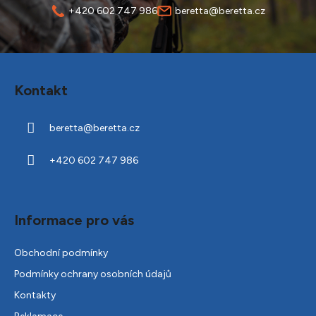
+420 602 747 986
beretta@beretta.cz
Z
á
Kontakt
p
a
beretta
@
beretta.cz
t
í
+420 602 747 986
Informace pro vás
Obchodní podmínky
Podmínky ochrany osobních údajů
Kontakty