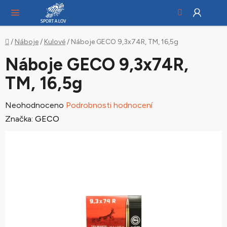
Hledat
NÁ
Přejít
KO
na
obsah
Domů
/
Náboje
/
Kulové
/
Náboje GECO 9,3x74R, TM, 16,5g
Náboje GECO 9,3x74R,
TM, 16,5g
Průměrné
Neohodnoceno
Podrobnosti hodnocení
hodnocení
Značka:
GECO
produktu
je
0,0
z
5
hvězdiček.