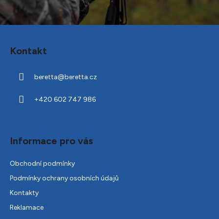
Z
á
Kontakt
p
a
beretta
@
beretta.cz
t
í
+420 602 747 986
Informace pro vás
Obchodní podmínky
Podmínky ochrany osobních údajů
Kontakty
Reklamace