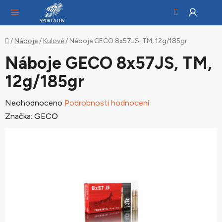
Hledat
NÁ
Přejít
KO
na
obsah
Domů
/
Náboje
/
Kulové
/
Náboje GECO 8x57JS, TM, 12g/185gr
Náboje GECO 8x57JS, TM,
12g/185gr
Průměrné
Neohodnoceno
Podrobnosti hodnocení
hodnocení
Značka:
GECO
produktu
je
0,0
z
5
hvězdiček.