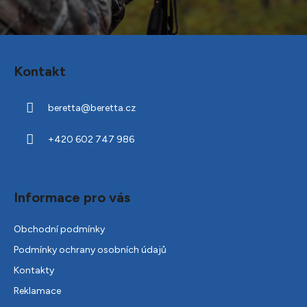
Z
á
Kontakt
p
a
beretta
@
beretta.cz
t
í
+420 602 747 986
Informace pro vás
Obchodní podmínky
Podmínky ochrany osobních údajů
Kontakty
Reklamace