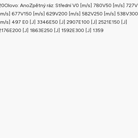
20Olovo: AnoZpětný ráz: Střední V0 [m/s] 780V50 [m/s] 727
[m/s] 677V150 [m/s] 629V200 [m/s] 582V250 [m/s] 538V300
[m/s] 497 E0 [J] 3346E50 [J] 2907E100 [J] 2521E150 [J]
2176E200 [J] 1863E250 [J] 1592E300 [J] 1359