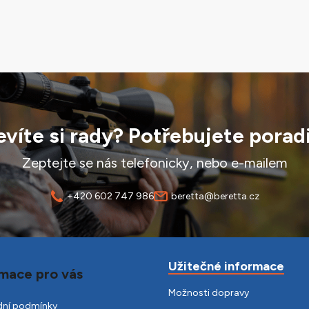
víte si rady? Potřebujete porad
Zeptejte se nás telefonicky, nebo e-mailem
+420 602 747 986
beretta@beretta.cz
Užitečné informace
mace pro vás
Možnosti dopravy
ní podmínky