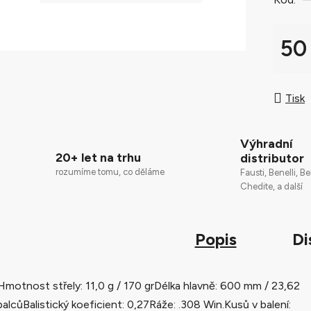
0,0
z
5
50
hvězdič
Měrná
Tisk
Výhradní
20+ let na trhu
distributor
rozumíme tomu, co děláme
Fausti, Benelli, Be
Chedite, a další
Popis
Di
Hmotnost střely: 11,0 g / 170 grDélka hlavně: 600 mm / 23,62
palcůBalistický koeficient: 0,27Ráže: .308 Win.Kusů v balení: