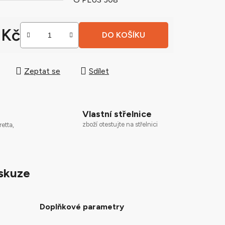
 Kč
DO KOŠÍKU
ek.
 cena:
Zeptat se
Sdílet
Vlastní střelnice
zboží otestujte na střelnici
retta,
skuze
Doplňkové parametry