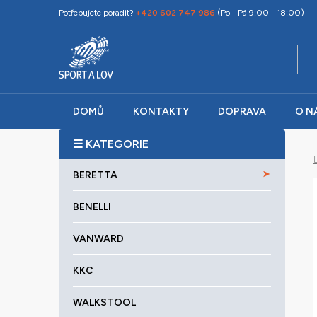
Přejít
Potřebujete poradit?
+420 602 747 986
(Po - Pá 9:00 - 18:00)
na
obsah
DOMŮ
KONTAKTY
DOPRAVA
O N
P
o
K
Přeskočit
s
BERETTA
a
kategorie
t
t
r
BENELLI
e
a
g
VANWARD
o
n
r
n
KKC
i
í
e
p
WALKSTOOL