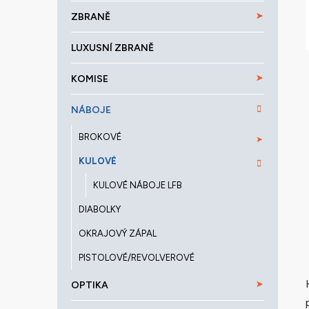
a
ZBRANĚ
n
e
LUXUSNÍ ZBRANĚ
l
KOMISE
NÁBOJE
BROKOVÉ
KULOVÉ
KULOVÉ NÁBOJE LFB
DIABOLKY
OKRAJOVÝ ZÁPAL
PISTOLOVÉ/REVOLVEROVÉ
OPTIKA