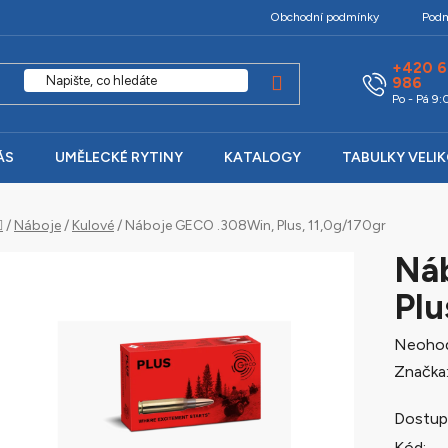
Obchodní podmínky
Podm
+420 6
986
Po - Pá 9
ÁS
UMĚLECKÉ RYTINY
KATALOGY
TABULKY VELI
Domů
/
Náboje
/
Kulové
/
Náboje GECO .308Win, Plus, 11,0g/170gr
Ná
Plu
Průměr
Neoho
hodnoc
Značka
produk
Dostup
je
Kód: