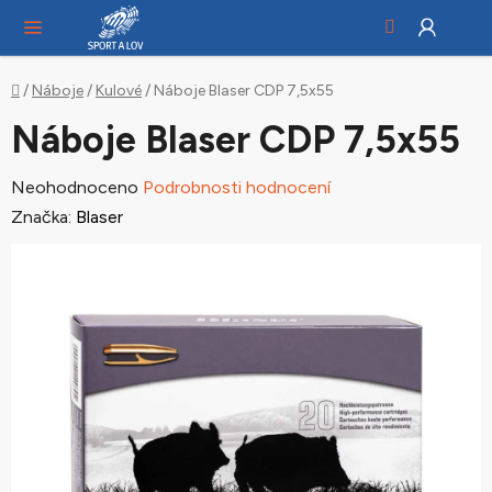
Hledat
NÁ
Přejít
KO
na
obsah
Domů
/
Náboje
/
Kulové
/
Náboje Blaser CDP 7,5x55
Náboje Blaser CDP 7,5x55
Průměrné
Neohodnoceno
Podrobnosti hodnocení
hodnocení
Značka:
Blaser
produktu
je
0,0
z
5
hvězdiček.