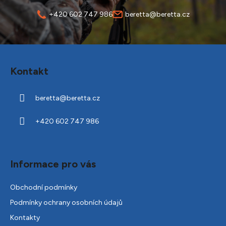
+420 602 747 986
beretta@beretta.cz
Z
á
Kontakt
p
a
beretta
@
beretta.cz
t
í
+420 602 747 986
Informace pro vás
Obchodní podmínky
Podmínky ochrany osobních údajů
Kontakty