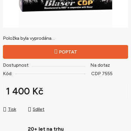
Položka byla vyprodána…
POPTAT
Dostupnost
Na dotaz
Kód:
CDP 7555
1 400 Kč
Měrná cena:
Tisk
Sdílet
20+ let na trhu