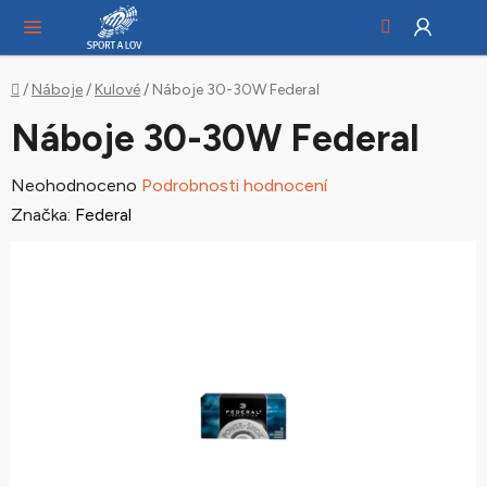
Hledat
NÁ
Přejít
KO
na
obsah
Domů
/
Náboje
/
Kulové
/
Náboje 30-30W Federal
Náboje 30-30W Federal
Průměrné
Neohodnoceno
Podrobnosti hodnocení
hodnocení
Značka:
Federal
produktu
je
0,0
z
5
hvězdiček.