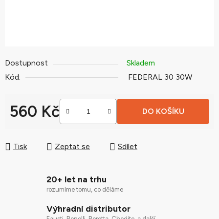
Dostupnost
Skladem
Kód:
FEDERAL 30 30W
560 Kč
DO KOŠÍKU
Měrná cena:
Tisk
Zeptat se
Sdílet
20+ let na trhu
rozumíme tomu, co děláme
Výhradní distributor
Fausti, Benelli, Beretta, Chedite, a další