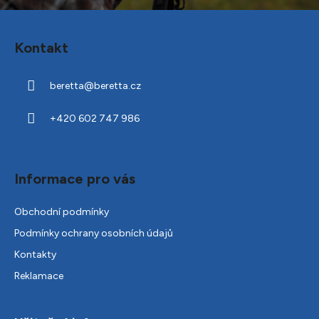
Z
á
Kontakt
p
a
beretta
@
beretta.cz
t
í
+420 602 747 986
Informace pro vás
Obchodní podmínky
Podmínky ochrany osobních údajů
Kontakty
Reklamace