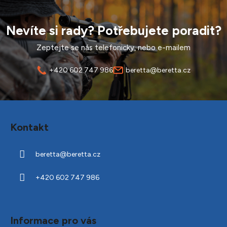
Nevíte si rady? Potřebujete poradit?
Zeptejte se nás telefonicky, nebo e-mailem
+420 602 747 986
beretta@beretta.cz
Z
á
Kontakt
p
a
beretta
@
beretta.cz
t
í
+420 602 747 986
Informace pro vás