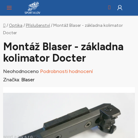
Hledat
NÁ
Přejít
KO
na
obsah
Domů
/
Optika
/
Příslušenství
/
Montáž Blaser - základna kolimator
Docter
Montáž Blaser - základna
kolimator Docter
Průměrné
Neohodnoceno
Podrobnosti hodnocení
hodnocení
Značka:
Blaser
produktu
je
0,0
z
5
hvězdiček.