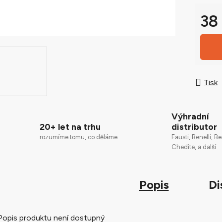
0,0
z
38
5
Měrná
hvězdič
Tisk
Výhradní
20+ let na trhu
distributor
rozumíme tomu, co děláme
Fausti, Benelli, Be
Chedite, a další
Popis
Di
Popis produktu není dostupný