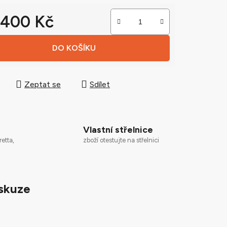
 400 Kč
 cena:
ek.
DO KOŠÍKU
Zeptat se
Sdílet
Vlastní střelnice
zboží otestujte na střelnici
retta,
skuze