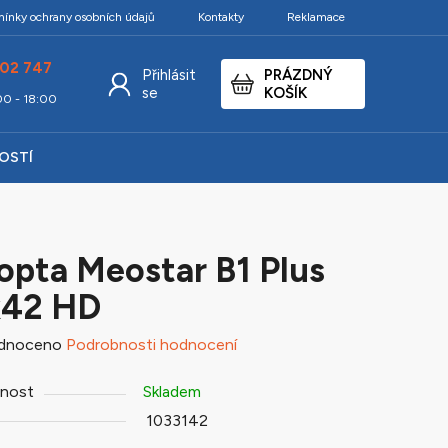
ínky ochrany osobních údajů
Kontakty
Reklamace
02 747
Přihlásit
PRÁZDNÝ
NÁKUPNÍ
se
KOŠÍK
:00 - 18:00
KOŠÍK
KOSTÍ
pta Meostar B1 Plus
x42 HD
né
dnoceno
Podrobnosti hodnocení
ení
nost
Skladem
tu
1033142