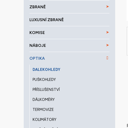
a
ZBRANĚ
n
e
LUXUSNÍ ZBRANĚ
l
KOMISE
NÁBOJE
OPTIKA
DALEKOHLEDY
PUŠKOHLEDY
PŘÍSLUŠENSTVÍ
DÁLKOMĚRY
TERMOVIZE
KOLIMÁTORY