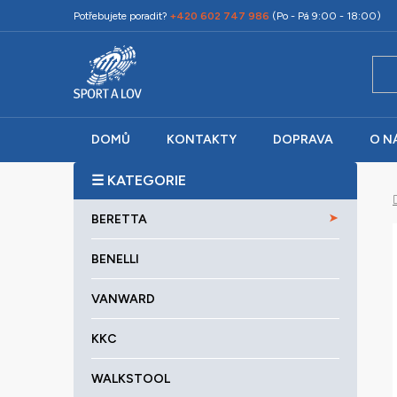
Přejít
Potřebujete poradit?
+420 602 747 986
(Po - Pá 9:00 - 18:00)
na
obsah
DOMŮ
KONTAKTY
DOPRAVA
O N
P
o
K
Přeskočit
s
BERETTA
a
kategorie
t
t
r
BENELLI
e
a
g
VANWARD
o
n
r
n
KKC
i
í
e
p
WALKSTOOL