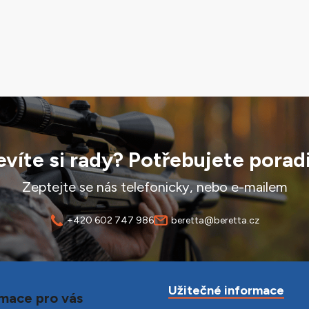
víte si rady? Potřebujete porad
Zeptejte se nás telefonicky, nebo e-mailem
+420 602 747 986
beretta@beretta.cz
Užitečné informace
mace pro vás