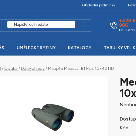
Obchodní podmínky
Podm
+420 6
986
Po - Pá 9
ÁS
UMĚLECKÉ RYTINY
KATALOGY
TABULKY VELI
Domů
/
Optika
/
Dalekohledy
/
Meopta Meostar B1 Plus 10x42 HD
Meo
10
Průměr
Neoho
hodnoc
Dostup
produk
Kód:
je