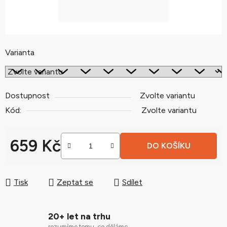
Varianta
Dostupnost
Zvolte variantu
Kód:
Zvolte variantu
659 Kč
DO KOŠÍKU
Měrná cena:
Tisk
Zeptat se
Sdílet
20+ let na trhu
rozumíme tomu, co děláme