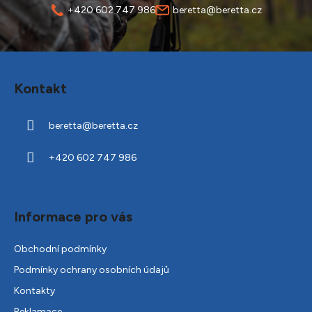
+420 602 747 986
beretta@beretta.cz
Z
á
Kontakt
p
a
beretta
@
beretta.cz
t
í
+420 602 747 986
Informace pro vás
Obchodní podmínky
Podmínky ochrany osobních údajů
Kontakty
Reklamace