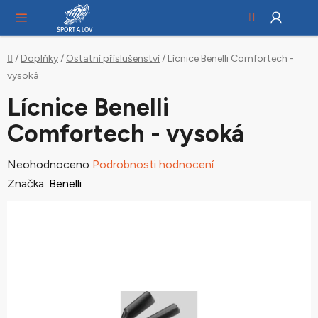
Hledat
NÁ
Přejít
KO
na
obsah
Domů
/
Doplňky
/
Ostatní příslušenství
/
Lícnice Benelli Comfortech -
vysoká
Lícnice Benelli
Comfortech - vysoká
Průměrné
Neohodnoceno
Podrobnosti hodnocení
hodnocení
Značka:
Benelli
produktu
je
0,0
z
5
hvězdiček.