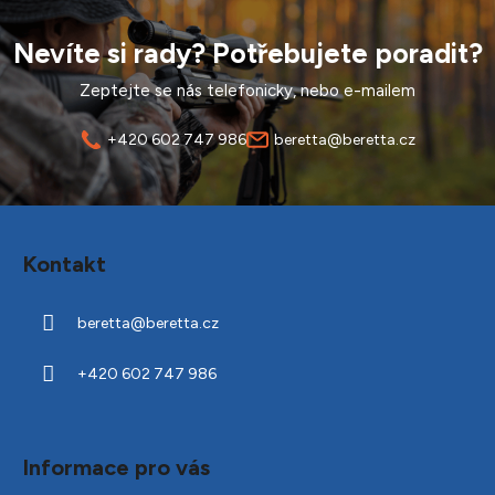
Nevíte si rady? Potřebujete poradit?
Zeptejte se nás telefonicky, nebo e-mailem
+420 602 747 986
beretta@beretta.cz
Z
á
Kontakt
p
a
beretta
@
beretta.cz
t
í
+420 602 747 986
Informace pro vás