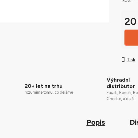
0,0
z
5
20
hvězdič
Měrná
Tisk
Výhradní
20+ let na trhu
distributor
rozumíme tomu, co děláme
Fausti, Benelli, Be
Chedite, a další
Popis
Di