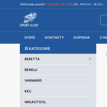
Přejít
Potřebujete poradit?
+420 602 747 986
(Po - Pá 9:00 - 18:00)
na
obsah
DOMŮ
KONTAKTY
DOPRAVA
O N
P
o
K
Přeskočit
s
BERETTA
a
kategorie
t
t
r
BENELLI
e
a
g
VANWARD
o
n
r
n
KKC
i
í
e
p
WALKSTOOL