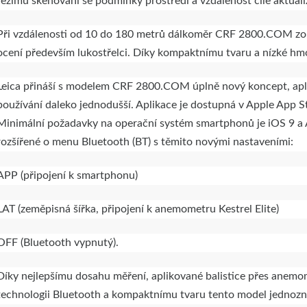
režimu skenování se podmínky prostředí a vzdálenost cíle 
Při vzdálenosti od 10 do 180 metrů dálkoměr CRF 2800.COM zob
ocení především lukostřelci. Díky kompaktnímu tvaru a nízké hmot
Leica přináší s modelem CRF 2800.COM úplně nový koncept, aplik
používání daleko jednodušší. Aplikace je dostupná v Apple App S
Minimální požadavky na operační systém smartphonů je iOS 9 a 
rozšířené o menu Bluetooth (BT) s těmito novými nastaveními:
APP (připojení k smartphonu)
LAT (zeměpisná šířka, připojení k anemometru Kestrel Elite)
OFF (Bluetooth vypnutý).
Díky nejlepšímu dosahu měření, aplikované balistice přes anemom
technologii Bluetooth a kompaktnímu tvaru tento model jednozn