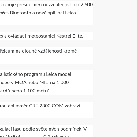
žňuje přesné měření vzdálenosti do 2 600
řes Bluetooth a nové aplikaci Leica
a ovládat i meteostanici Kestrel Elite.
elcům na dlouhé vzdálenosti kromě
balistického programu Leica model
 nebo v MOA nebo MIL na 1 000
 yardů nebo 1 100 metrů.
istikou dálkoměr CRF 2800.COM zobrazí
gulací jasu podle světelných podmínek. V