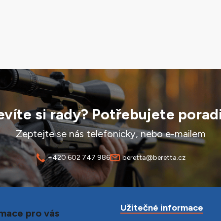
víte si rady? Potřebujete porad
Zeptejte se nás telefonicky, nebo e-mailem
+420 602 747 986
beretta@beretta.cz
Užitečné informace
mace pro vás