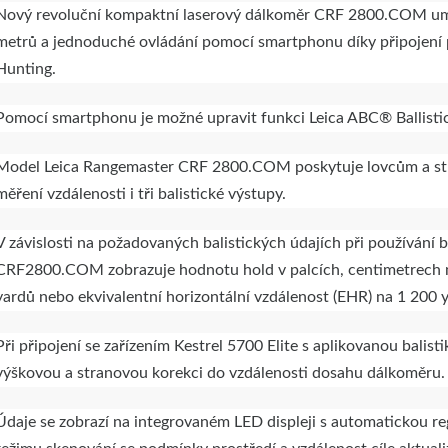
Nový revoluční kompaktní laserový dálkoměr CRF 2800.COM umo
metrů a jednoduché ovládání pomocí smartphonu díky připojení p
Hunting.
Pomocí smartphonu je možné upravit funkci Leica ABC® Ballistics 
Model Leica Rangemaster CRF 2800.COM poskytuje lovcům a stř
měření vzdálenosti i tři balistické výstupy.
V závislosti na požadovaných balistických údajích při používání 
CRF2800.COM zobrazuje hodnotu hold v palcích, centimetrech
yardů nebo ekvivalentní horizontální vzdálenost (EHR) na 1 200
Při připojení se zařízením Kestrel 5700 Elite s aplikovanou bal
výškovou a stranovou korekci do vzdálenosti dosahu dálkoměru.
Údaje se zobrazí na integrovaném LED displeji s automatickou re