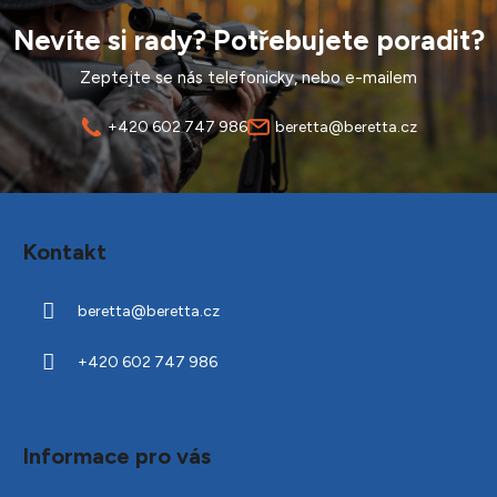
Nevíte si rady? Potřebujete poradit?
Zeptejte se nás telefonicky, nebo e-mailem
+420 602 747 986
beretta@beretta.cz
Z
á
Kontakt
p
a
beretta
@
beretta.cz
t
í
+420 602 747 986
Informace pro vás