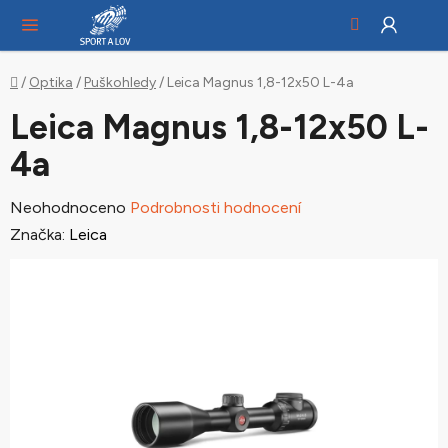
Hledat
NÁ
Přejít
KO
na
obsah
Domů
/
Optika
/
Puškohledy
/
Leica Magnus 1,8-12x50 L-4a
Leica Magnus 1,8-12x50 L-
4a
Průměrné
Neohodnoceno
Podrobnosti hodnocení
hodnocení
Značka:
Leica
produktu
je
0,0
z
5
hvězdiček.