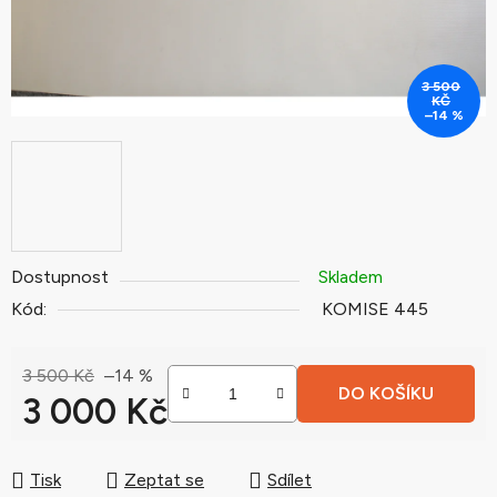
3 500
KČ
–14 %
Dostupnost
Skladem
Kód:
KOMISE 445
3 500 Kč
–14 %
DO KOŠÍKU
3 000 Kč
Měrná cena:
Tisk
Zeptat se
Sdílet