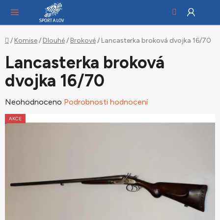
Hledat
NÁ
Přejít
KO
na
obsah
Domů
/
Komise
/
Dlouhé
/
Brokové
/
Lancasterka broková dvojka 16/70
Lancasterka broková
dvojka 16/70
Průměrné
Neohodnoceno
Podrobnosti hodnocení
hodnocení
AKCE
produktu
je
0,0
z
5
hvězdiček.