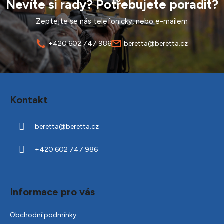
Nevíte si rady? Potřebujete poradit?
Zeptejte se nás telefonicky, nebo e-mailem
+420 602 747 986
beretta@beretta.cz
Z
á
Kontakt
p
a
beretta
@
beretta.cz
t
í
+420 602 747 986
Informace pro vás
Obchodní podmínky