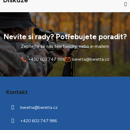
Nevíte si rady? Potřebujete poradit?
Zeptejte se nás telefonicky, nebo e-mailem
+420 602 747 986
beretta@beretta.cz
Z
á
Kontakt
p
a
beretta
@
beretta.cz
t
í
+420 602 747 986