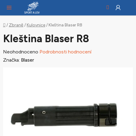
Hledat
NÁ
Přejít
KO
na
obsah
Domů
/
Zbraně
/
Kulovnice
/
Kleština Blaser R8
Kleština Blaser R8
Průměrné
Neohodnoceno
Podrobnosti hodnocení
hodnocení
Značka:
Blaser
produktu
je
0,0
z
5
hvězdiček.