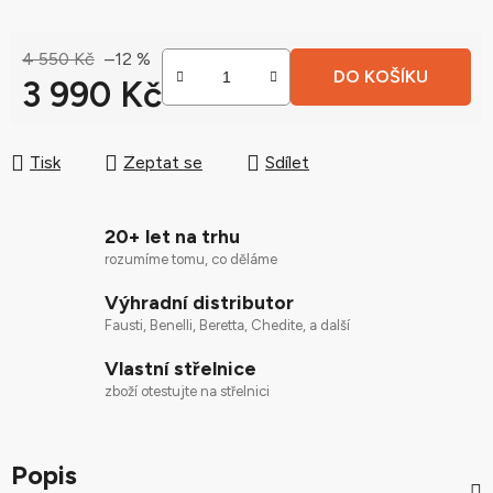
4 550 Kč
–12 %
DO KOŠÍKU
3 990 Kč
Měrná cena:
Tisk
Zeptat se
Sdílet
20+ let na trhu
rozumíme tomu, co děláme
Výhradní distributor
Fausti, Benelli, Beretta, Chedite, a další
Vlastní střelnice
zboží otestujte na střelnici
Popis