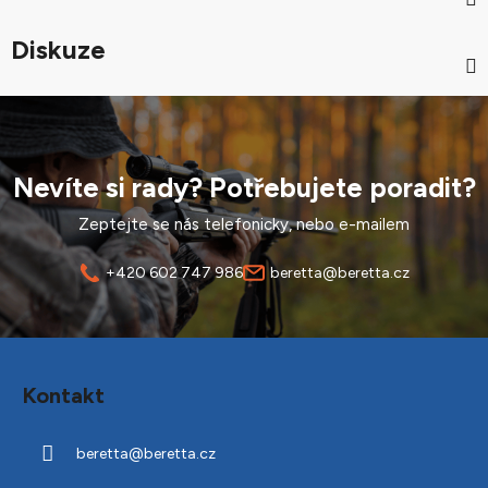
Diskuze
Nevíte si rady? Potřebujete poradit?
Zeptejte se nás telefonicky, nebo e-mailem
+420 602 747 986
beretta@beretta.cz
Z
á
Kontakt
p
a
beretta
@
beretta.cz
t