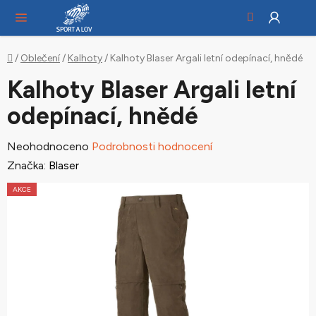
Hledat
NÁ
Přejít
KO
na
obsah
Domů
/
Oblečení
/
Kalhoty
/
Kalhoty Blaser Argali letní odepínací, hnědé
Kalhoty Blaser Argali letní
odepínací, hnědé
Průměrné
Neohodnoceno
Podrobnosti hodnocení
hodnocení
Značka:
Blaser
produktu
AKCE
je
0,0
z
5
hvězdiček.