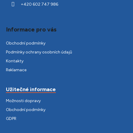
í
+420 602 747 986
Informace pro vás
Obchodní podmínky
Podmínky ochrany osobních údajů
Kontakty
Reklamace
Užitečné informace
Možnosti dopravy
Obchodní podmínky
GDPR