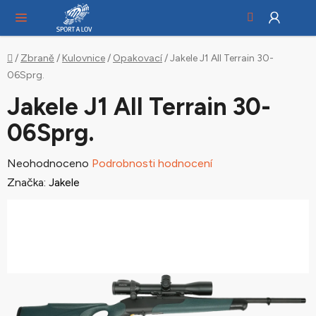
Hledat
NÁ
Přejít
KO
na
obsah
Domů
/
Zbraně
/
Kulovnice
/
Opakovací
/
Jakele J1 All Terrain 30-
06Sprg.
Jakele J1 All Terrain 30-
06Sprg.
Průměrné
Neohodnoceno
Podrobnosti hodnocení
hodnocení
Značka:
Jakele
produktu
je
0,0
z
5
hvězdiček.