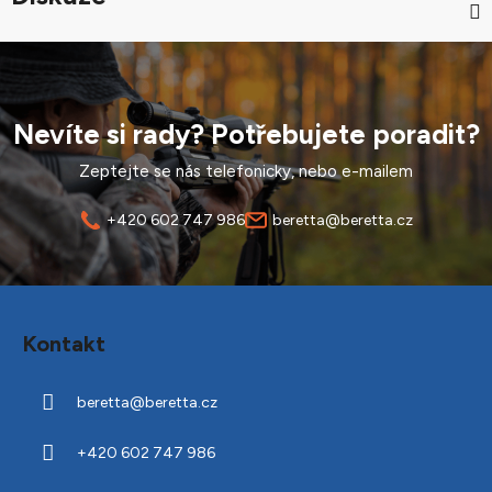
Nevíte si rady? Potřebujete poradit?
Zeptejte se nás telefonicky, nebo e-mailem
+420 602 747 986
beretta@beretta.cz
Z
á
Kontakt
p
a
beretta
@
beretta.cz
t
í
+420 602 747 986