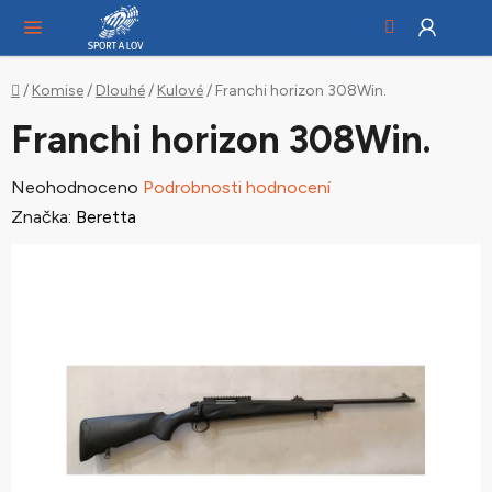
Hledat
NÁ
Přejít
KO
na
obsah
Domů
/
Komise
/
Dlouhé
/
Kulové
/
Franchi horizon 308Win.
Franchi horizon 308Win.
Průměrné
Neohodnoceno
Podrobnosti hodnocení
hodnocení
Značka:
Beretta
produktu
je
0,0
z
5
hvězdiček.