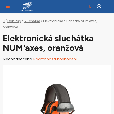
Hledat
NÁ
Přejít
KO
na
obsah
Domů
/
Doplňky
/
Sluchátka
/
Elektronická sluchátka NUM'axes,
oranžová
Elektronická sluchátka
NUM'axes, oranžová
Průměrné
Neohodnoceno
Podrobnosti hodnocení
hodnocení
produktu
je
0,0
z
5
hvězdiček.