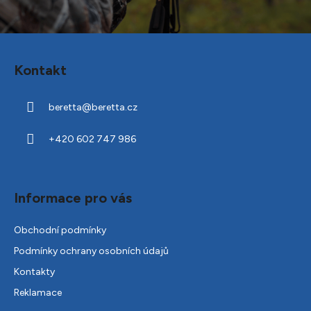
Z
á
Kontakt
p
a
beretta
@
beretta.cz
t
í
+420 602 747 986
Informace pro vás
Obchodní podmínky
Podmínky ochrany osobních údajů
Kontakty
Reklamace