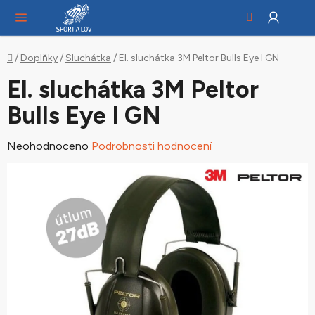
Hledat
NÁ
Přejít
KO
na
obsah
Domů
/
Doplňky
/
Sluchátka
/
El. sluchátka 3M Peltor Bulls Eye I GN
El. sluchátka 3M Peltor
Bulls Eye I GN
Průměrné
Neohodnoceno
Podrobnosti hodnocení
hodnocení
produktu
je
0,0
z
5
hvězdiček.