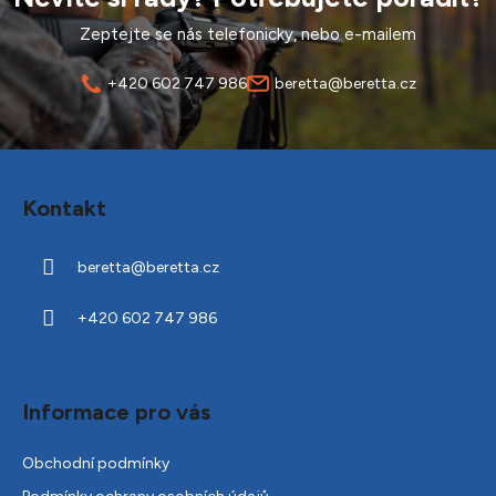
Zeptejte se nás telefonicky, nebo e-mailem
+420 602 747 986
beretta@beretta.cz
Z
á
Kontakt
p
a
beretta
@
beretta.cz
t
í
+420 602 747 986
Informace pro vás
Obchodní podmínky