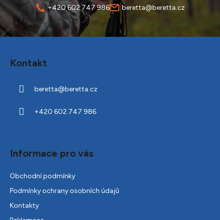
+420 602 747 986
beretta@beretta.cz
Z
á
Kontakt
p
a
beretta
@
beretta.cz
t
í
+420 602 747 986
Informace pro vás
Obchodní podmínky
Podmínky ochrany osobních údajů
Kontakty