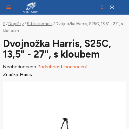
Hledat
NÁ
Přejít
KO
na
obsah
Domů
/
Doplňky
/
Střelecké hole
/
Dvojnožka Harris, S25C, 13,5" - 27", s
kloubem
Dvojnožka Harris, S25C,
13,5" - 27", s kloubem
Průměrné
Neohodnoceno
Podrobnosti hodnocení
hodnocení
Značka:
Harris
produktu
je
0,0
z
5
hvězdiček.