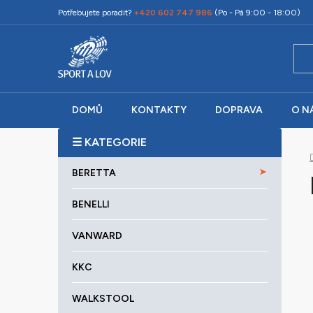
Přejít
Potřebujete poradit?
+420 602 747 986
(Po - Pá 9:00 - 18:00)
na
obsah
DOMŮ
KONTAKTY
DOPRAVA
O N
P
o
K
Přeskočit
s
BERETTA
a
kategorie
t
t
r
BENELLI
e
a
g
VANWARD
o
n
r
n
KKC
i
í
e
p
WALKSTOOL