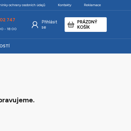
ínky ochrany osobních údajů
Kontakty
Reklamace
02 747
Přihlásit
PRÁZDNÝ
NÁKUPNÍ
se
KOŠÍK
:00 - 18:00
KOŠÍK
KOSTÍ
pravujeme.