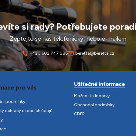
víte si rady? Potřebujete porad
Zeptejte se nás telefonicky, nebo e-mailem
+420 602 747 986
beretta@beretta.cz
Užitečné informace
mace pro vás
Možnosti dopravy
ní podmínky
Obchodní podmínky
y ochrany osobních údajů
GDPR
ty
ace