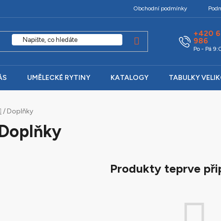
Obchodní podmínky
Podm
+420 6
986
Po - Pá 9
ÁS
UMĚLECKÉ RYTINY
KATALOGY
TABULKY VELI
Domů
/
Doplňky
Doplňky
Produkty teprve při