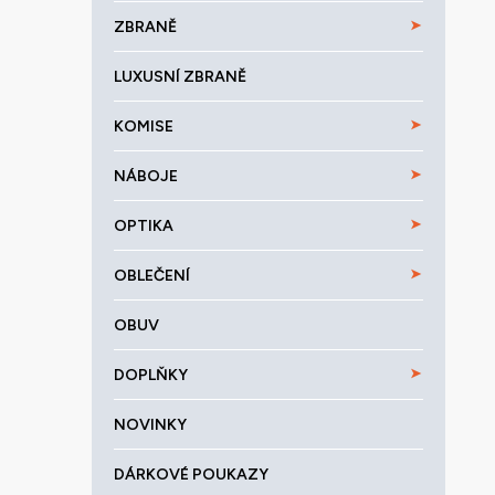
a
ZBRANĚ
n
e
LUXUSNÍ ZBRANĚ
l
KOMISE
NÁBOJE
OPTIKA
OBLEČENÍ
OBUV
DOPLŇKY
NOVINKY
DÁRKOVÉ POUKAZY