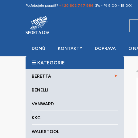
Přejít
Potřebujete poradit?
+420 602 747 986
(Po - Pá 9:00 - 18:00)
na
obsah
DOMŮ
KONTAKTY
DOPRAVA
O N
P
o
K
Přeskočit
s
BERETTA
a
kategorie
t
t
r
BENELLI
e
a
g
VANWARD
o
n
r
n
KKC
i
í
e
p
WALKSTOOL