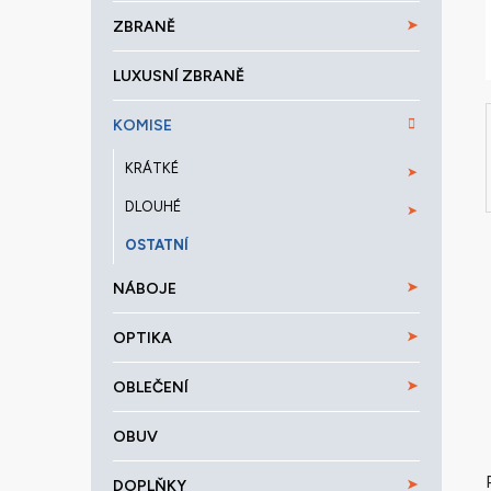
a
ZBRANĚ
n
e
LUXUSNÍ ZBRANĚ
l
KOMISE
KRÁTKÉ
DLOUHÉ
OSTATNÍ
NÁBOJE
OPTIKA
OBLEČENÍ
OBUV
DOPLŇKY