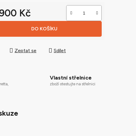
 900 Kč
 cena:
ek.
DO KOŠÍKU
Zeptat se
Sdílet
Vlastní střelnice
zboží otestujte na střelnici
retta,
skuze