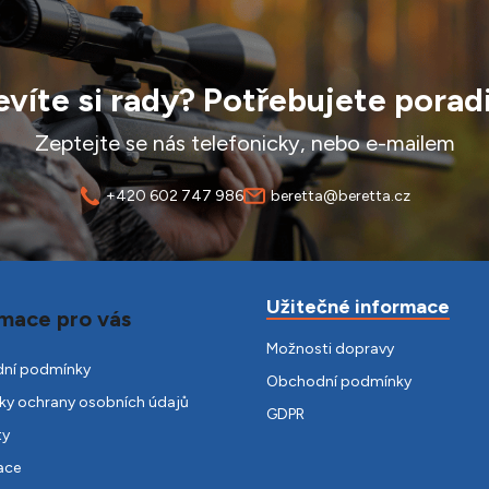
víte si rady? Potřebujete porad
Zeptejte se nás telefonicky, nebo e-mailem
+420 602 747 986
beretta@beretta.cz
Užitečné informace
mace pro vás
Možnosti dopravy
ní podmínky
Obchodní podmínky
y ochrany osobních údajů
GDPR
ty
ace