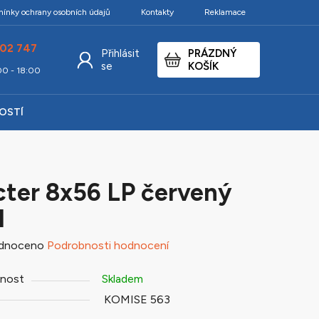
ínky ochrany osobních údajů
Kontakty
Reklamace
02 747
Přihlásit
PRÁZDNÝ
NÁKUPNÍ
se
KOŠÍK
:00 - 18:00
KOŠÍK
KOSTÍ
ter 8x56 LP červený
d
né
dnoceno
Podrobnosti hodnocení
ení
nost
Skladem
tu
KOMISE 563