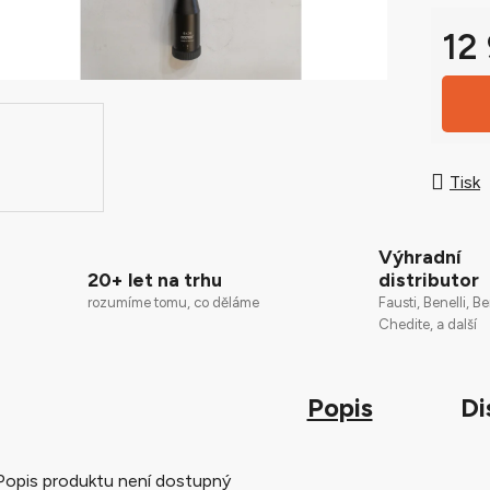
0,0
z
12
5
Měrná
hvězdič
Tisk
Výhradní
20+ let na trhu
distributor
rozumíme tomu, co děláme
Fausti, Benelli, Be
Chedite, a další
Popis
Di
Popis produktu není dostupný