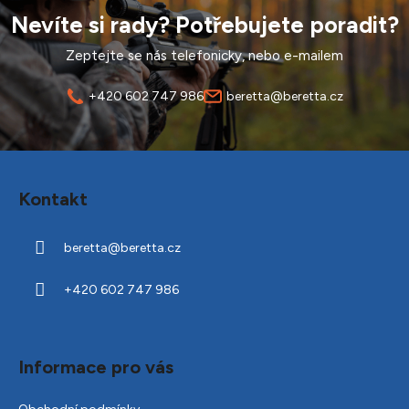
Nevíte si rady? Potřebujete poradit?
Zeptejte se nás telefonicky, nebo e-mailem
+420 602 747 986
beretta@beretta.cz
Z
á
Kontakt
p
a
beretta
@
beretta.cz
t
í
+420 602 747 986
Informace pro vás