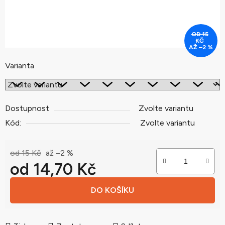
OD 15
KČ
AŽ –2 %
Varianta
Dostupnost
Zvolte variantu
Kód:
Zvolte variantu
od 15 Kč
až –2 %
od
14,70 Kč
Měrná cena:
DO KOŠÍKU