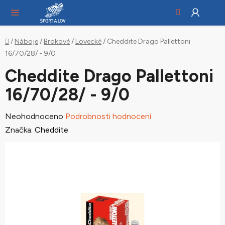
Hledat
NÁ
Přejít
KO
na
obsah
Domů
/
Náboje
/
Brokové
/
Lovecké
/
Cheddite Drago Pallettoni
16/70/28/ - 9/0
Cheddite Drago Pallettoni
16/70/28/ - 9/0
Průměrné
Neohodnoceno
Podrobnosti hodnocení
hodnocení
Značka:
Cheddite
produktu
je
0,0
z
5
hvězdiček.