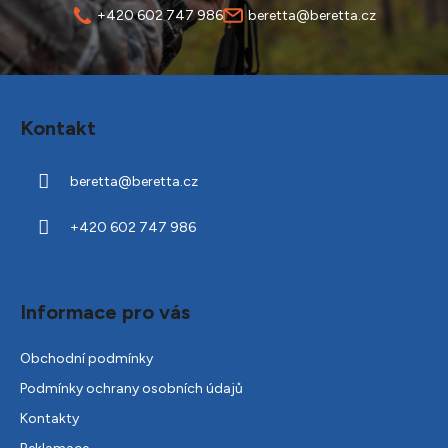
+420 602 747 986
beretta@beretta.cz
Z
á
Kontakt
p
a
beretta
@
beretta.cz
t
í
+420 602 747 986
Informace pro vás
Obchodní podmínky
Podmínky ochrany osobních údajů
Kontakty