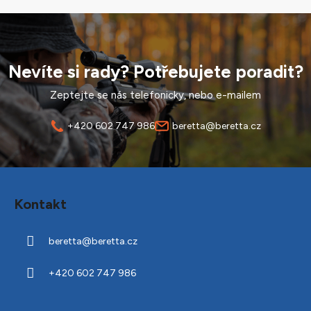
Nevíte si rady? Potřebujete poradit?
Zeptejte se nás telefonicky, nebo e-mailem
+420 602 747 986
beretta@beretta.cz
Z
á
Kontakt
p
a
beretta
@
beretta.cz
t
í
+420 602 747 986