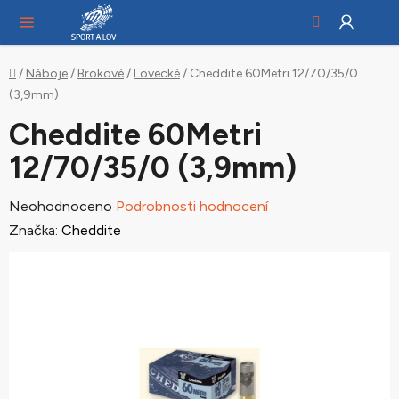
Hledat
NÁ
Přejít
KO
na
obsah
Domů
/
Náboje
/
Brokové
/
Lovecké
/
Cheddite 60Metri 12/70/35/0
(3,9mm)
Cheddite 60Metri
12/70/35/0 (3,9mm)
Průměrné
Neohodnoceno
Podrobnosti hodnocení
hodnocení
Značka:
Cheddite
produktu
je
0,0
z
5
hvězdiček.