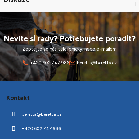
Nevíte si rady? Potřebujete poradit?
Zeptejte se nás telefonicky, nebo e-mailem
+420 602 747 986
beretta@beretta.cz
Z
á
Kontakt
p
a
beretta
@
beretta.cz
t
í
+420 602 747 986