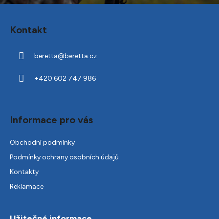
Z
á
Kontakt
p
a
beretta
@
beretta.cz
t
í
+420 602 747 986
Informace pro vás
Obchodní podmínky
Podmínky ochrany osobních údajů
Kontakty
Reklamace
Užitečné informace