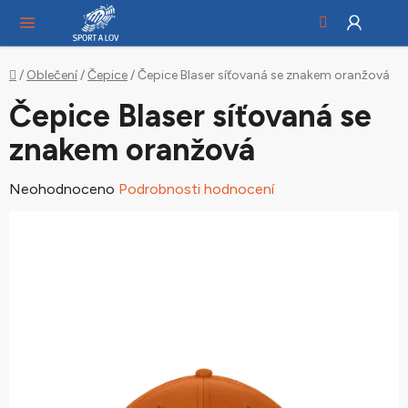
Hledat
NÁ
Přejít
KO
na
obsah
Domů
/
Oblečení
/
Čepice
/
Čepice Blaser síťovaná se znakem oranžová
Čepice Blaser síťovaná se
znakem oranžová
Průměrné
Neohodnoceno
Podrobnosti hodnocení
hodnocení
produktu
je
0,0
z
5
hvězdiček.