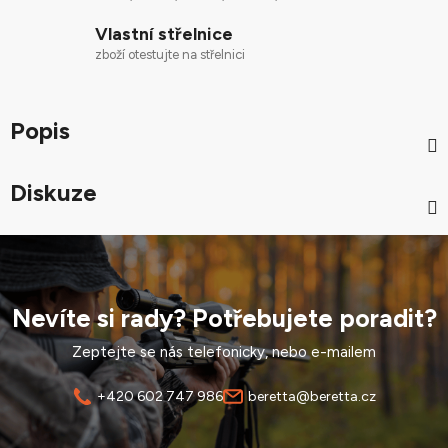
Vlastní střelnice
zboží otestujte na střelnici
Popis
Diskuze
Nevíte si rady? Potřebujete poradit?
Zeptejte se nás telefonicky, nebo e-mailem
+420 602 747 986
beretta@beretta.cz