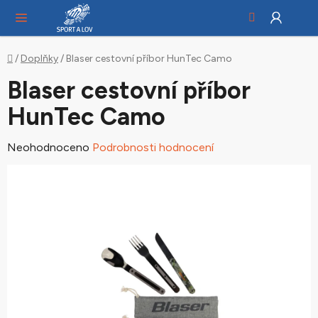
Hledat
NÁ
Přejít
KO
na
obsah
Domů
/
Doplňky
/
Blaser cestovní příbor HunTec Camo
Blaser cestovní příbor
HunTec Camo
Průměrné
Neohodnoceno
Podrobnosti hodnocení
hodnocení
produktu
je
0,0
z
5
hvězdiček.