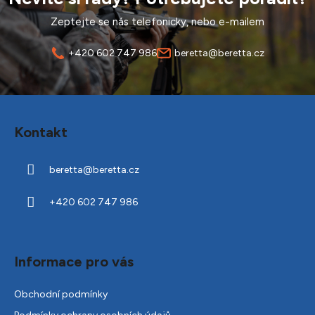
Zeptejte se nás telefonicky, nebo e-mailem
+420 602 747 986
beretta@beretta.cz
Z
á
Kontakt
p
a
beretta
@
beretta.cz
t
í
+420 602 747 986
Informace pro vás
Obchodní podmínky