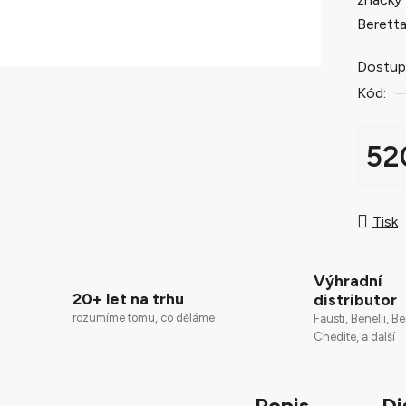
0,0
Beretta
z
5
Dostup
hvězdič
Kód:
52
Měrná
Tisk
Výhradní
20+ let na trhu
distributor
rozumíme tomu, co děláme
Fausti, Benelli, Be
Chedite, a další
Popis
Di