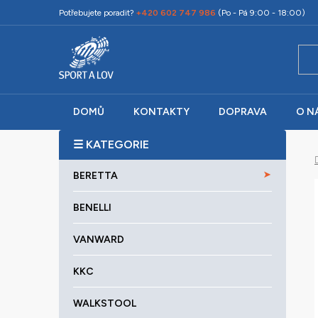
Přejít
Potřebujete poradit?
+420 602 747 986
(Po - Pá 9:00 - 18:00)
na
obsah
DOMŮ
KONTAKTY
DOPRAVA
O N
P
o
K
Přeskočit
s
BERETTA
a
kategorie
t
t
r
BENELLI
e
a
g
VANWARD
o
n
r
n
KKC
i
í
e
p
WALKSTOOL