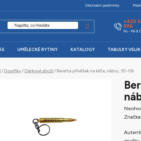
Obchodní podmínky
Podm
+420 6
986
Po - Pá 9
ÁS
UMĚLECKÉ RYTINY
KATALOGY
TABULKY VELI
Domů
/
Doplňky
/
Dárkové zboží
/
Beretta přívěšek na klíče, náboj .30-06
Ber
náb
Průměr
Neoho
hodnoc
Značka
produk
Autenti
je
značky 