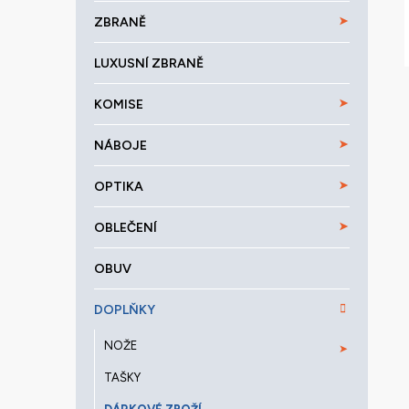
a
ZBRANĚ
n
e
LUXUSNÍ ZBRANĚ
l
KOMISE
NÁBOJE
OPTIKA
OBLEČENÍ
OBUV
DOPLŇKY
NOŽE
TAŠKY