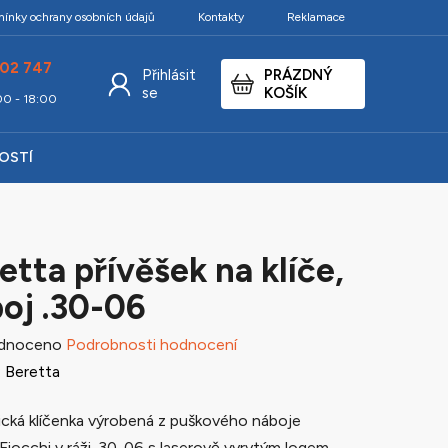
ínky ochrany osobních údajů
Kontakty
Reklamace
02 747
Přihlásit
PRÁZDNÝ
NÁKUPNÍ
se
KOŠÍK
:00 - 18:00
KOŠÍK
KOSTÍ
etta přívěšek na klíče,
oj .30-06
né
dnoceno
Podrobnosti hodnocení
ení
:
Beretta
tu
cká klíčenka výrobená z puškového náboje
Fiocchi v ráži .30-06 s laserově vyrytým logem