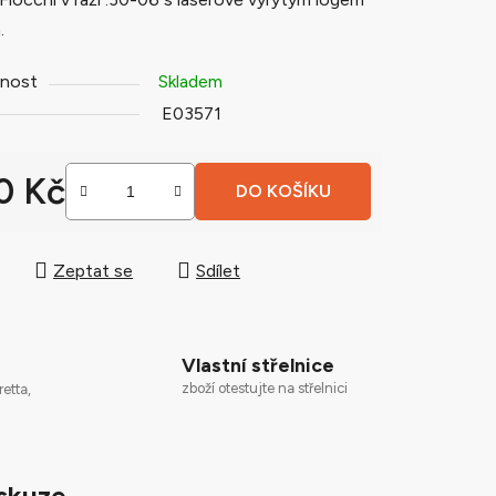
.
nost
Skladem
ek.
E03571
0 Kč
DO KOŠÍKU
 cena:
Zeptat se
Sdílet
Vlastní střelnice
zboží otestujte na střelnici
retta,
skuze