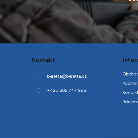
Z
á
Kontakt
Infor
p
a
Obchod
beretta
@
beretta.cz
t
Podmínk
í
+420 602 747 986
Kontak
Reklam