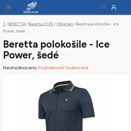
Hledat
NÁ
Přejít
KO
na
obsah
Domů
/
BERETTA
/
Beretta 2025
/
Oblečení
/
Beretta polokošile - Ice
Power, šedé
Beretta polokošile - Ice
Power, šedé
Průměrné
Neohodnoceno
Podrobnosti hodnocení
hodnocení
produktu
je
0,0
z
5
hvězdiček.