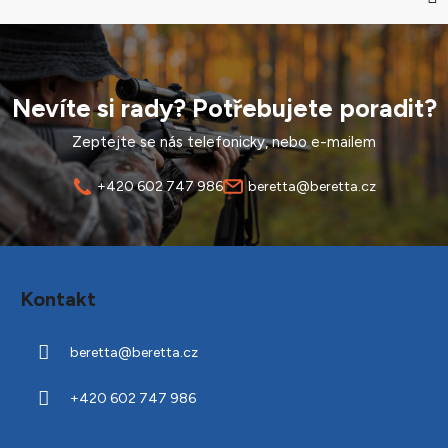
Nevíte si rady? Potřebujete poradit?
Zeptejte se nás telefonicky, nebo e-mailem
+420 602 747 986
beretta@beretta.cz
Z
á
Kontakt
p
a
beretta
@
beretta.cz
t
í
+420 602 747 986