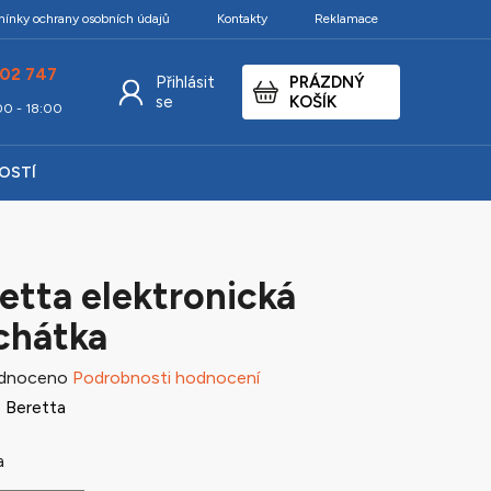
ínky ochrany osobních údajů
Kontakty
Reklamace
02 747
Přihlásit
PRÁZDNÝ
NÁKUPNÍ
se
KOŠÍK
:00 - 18:00
KOŠÍK
KOSTÍ
etta elektronická
chátka
né
dnoceno
Podrobnosti hodnocení
ení
:
Beretta
tu
a