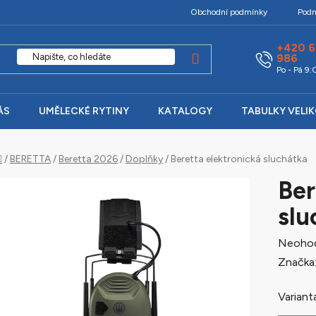
Obchodní podmínky
Podm
+420 6
986
Po - Pá 9
ÁS
UMĚLECKÉ RYTINY
KATALOGY
TABULKY VELI
Domů
/
BERETTA
/
Beretta 2026
/
Doplňky
/
Beretta elektronická sluchátka
Ber
slu
Průměr
Neoho
hodnoc
Značka
produk
Variant
je