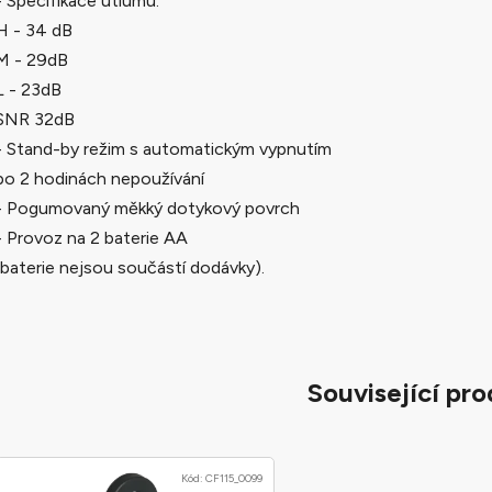
- Specifikace útlumu:
H - 34 dB
M - 29dB
L - 23dB
SNR 32dB
- Stand-by režim s automatickým vypnutím
po 2 hodinách nepoužívání
- Pogumovaný měkký dotykový povrch
- Provoz na 2 baterie AA
(baterie nejsou součástí dodávky).
Související pr
Kód:
CF115_0099