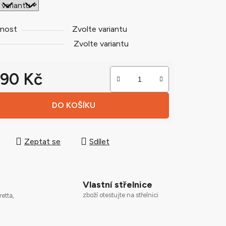
nost
Zvolte variantu
ek.
Zvolte variantu
290 Kč
 cena:
DO KOŠÍKU
Zeptat se
Sdílet
Vlastní střelnice
zboží otestujte na střelnici
retta,