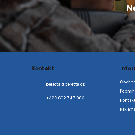
Ne
Z
á
Kontakt
Infor
p
a
Obchod
beretta
@
beretta.cz
t
Podmínk
í
+420 602 747 986
Kontak
Reklam