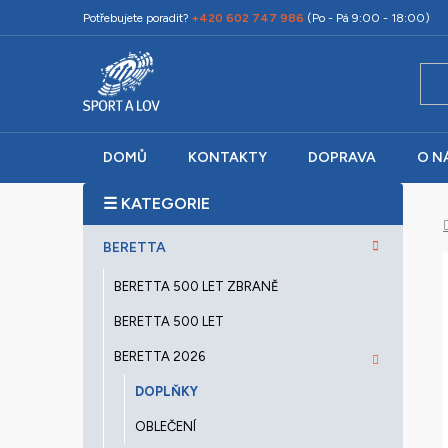
Přejít
Potřebujete poradit?
+420 602 747 986
(Po - Pá 9:00 - 18:00)
na
obsah
DOMŮ
KONTAKTY
DOPRAVA
O N
P
o
K
Přeskočit
s
BERETTA
a
kategorie
t
t
BERETTA 500 LET ZBRANĚ
r
e
a
g
BERETTA 500 LET
o
n
BERETTA 2026
r
n
i
DOPLŇKY
í
e
p
OBLEČENÍ