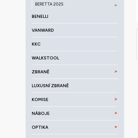
a
BERETTA 2025
n
e
BENELLI
l
VANWARD
KKC
WALKSTOOL
ZBRANĚ
LUXUSNÍ ZBRANĚ
KOMISE
NÁBOJE
OPTIKA