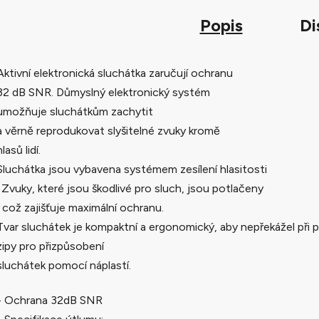
Popis
Di
Aktivní elektronická sluchátka zaručují ochranu
32 dB SNR. Důmyslný elektronický systém
umožňuje sluchátkům zachytit
a věrně reprodukovat slyšitelné zvuky kromě
hlasů lidí.
Sluchátka jsou vybavena systémem zesílení hlasitosti
. Zvuky, které jsou škodlivé pro sluch, jsou potlačeny
, což zajišťuje maximální ochranu.
Tvar sluchátek je kompaktní a ergonomický, aby nepřekážel při 
zipy pro přizpůsobení
sluchátek pomocí náplastí.
- Ochrana 32dB SNR