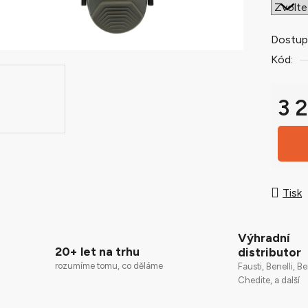
0,0
z
5
Dostup
hvězdič
Kód:
3 
Měrná
Tisk
Výhradní
20+ let na trhu
distributor
rozumíme tomu, co děláme
Fausti, Benelli, Be
Chedite, a další