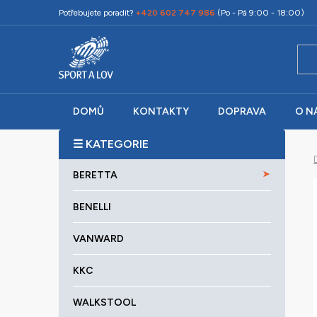
Přejít
Potřebujete poradit?
+420 602 747 986
(Po - Pá 9:00 - 18:00)
na
obsah
DOMŮ
KONTAKTY
DOPRAVA
O N
P
o
K
Přeskočit
s
BERETTA
a
kategorie
t
t
r
BENELLI
e
a
g
VANWARD
o
n
r
n
KKC
i
í
e
p
WALKSTOOL