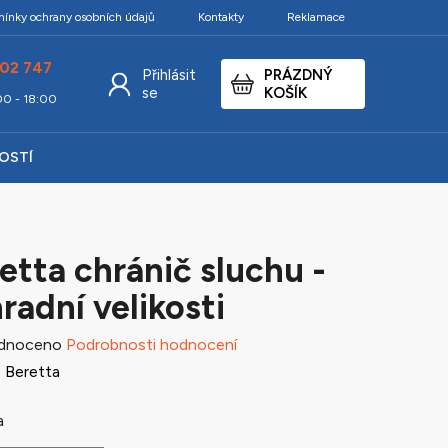
ínky ochrany osobních údajů
Kontakty
Reklamace
02 747
Přihlásit
PRÁZDNÝ
NÁKUPNÍ
se
KOŠÍK
:00 - 18:00
KOŠÍK
KOSTÍ
etta chránič sluchu -
radní velikosti
né
dnoceno
Podrobnosti hodnocení
ení
:
Beretta
tu
a