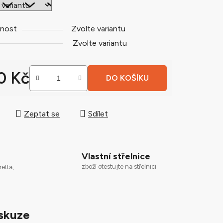
nost
Zvolte variantu
ek.
Zvolte variantu
0 Kč
DO KOŠÍKU
 cena:
Zeptat se
Sdílet
Vlastní střelnice
zboží otestujte na střelnici
retta,
skuze