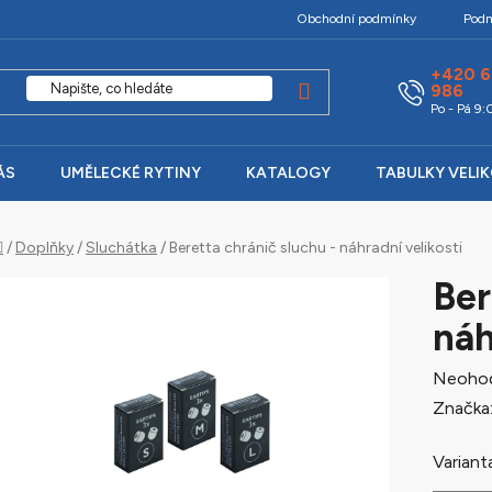
Obchodní podmínky
Podm
+420 6
986
Po - Pá 9
ÁS
UMĚLECKÉ RYTINY
KATALOGY
TABULKY VELI
Domů
/
Doplňky
/
Sluchátka
/
Beretta chránič sluchu - náhradní velikosti
Ber
náh
Průměr
Neoho
hodnoc
Značka
produk
Variant
je