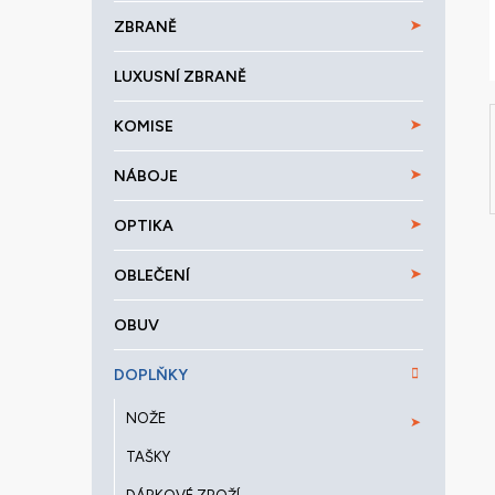
a
ZBRANĚ
n
e
LUXUSNÍ ZBRANĚ
l
KOMISE
NÁBOJE
OPTIKA
OBLEČENÍ
OBUV
DOPLŇKY
NOŽE
TAŠKY