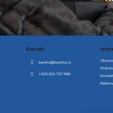
Z
á
Kontakt
Infor
p
a
Obchod
beretta
@
beretta.cz
t
Podmínk
í
+420 602 747 986
Kontak
Reklam