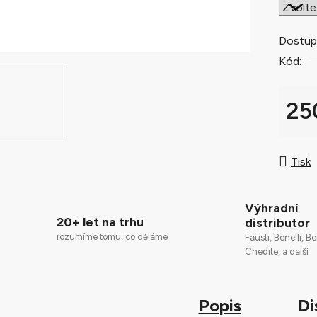
0,0
z
5
Dostup
hvězdič
Kód:
25
Měrná
Tisk
Výhradní
20+ let na trhu
distributor
rozumíme tomu, co děláme
Fausti, Benelli, Be
Chedite, a další
Popis
Di