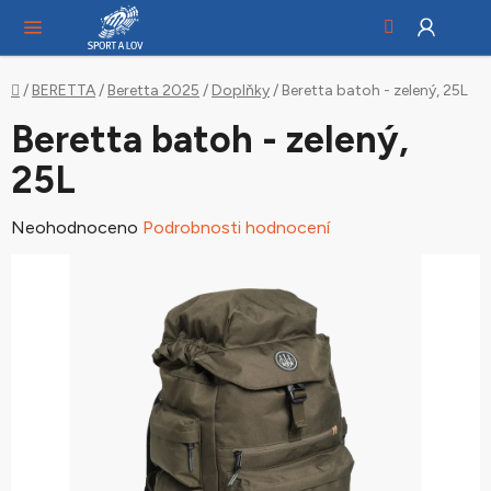
Hledat
NÁ
Přejít
KO
na
obsah
Domů
/
BERETTA
/
Beretta 2025
/
Doplňky
/
Beretta batoh - zelený, 25L
Beretta batoh - zelený,
25L
Průměrné
Neohodnoceno
Podrobnosti hodnocení
hodnocení
produktu
je
0,0
z
5
hvězdiček.