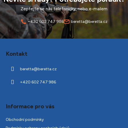
Zeptejte se nás telefonicky, nebo e-mailem
+420 602 747 986
beretta@beretta.cz
Z
á
Kontakt
p
a
beretta
@
beretta.cz
t
í
+420 602 747 986
Informace pro vás
Obchodní podmínky