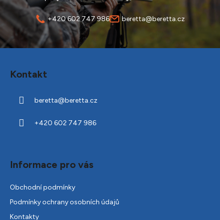
+420 602 747 986
beretta@beretta.cz
Z
á
Kontakt
p
a
beretta
@
beretta.cz
t
í
+420 602 747 986
Informace pro vás
Obchodní podmínky
Podmínky ochrany osobních údajů
Kontakty