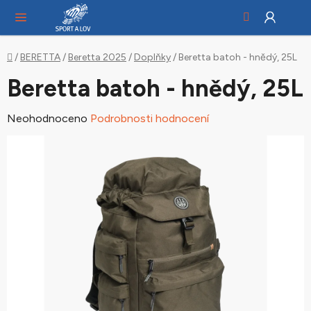
Hledat
NÁ
Přejít
KO
na
obsah
Domů
/
BERETTA
/
Beretta 2025
/
Doplňky
/
Beretta batoh - hnědý, 25L
Beretta batoh - hnědý, 25L
Průměrné
Neohodnoceno
Podrobnosti hodnocení
hodnocení
produktu
je
0,0
z
5
hvězdiček.