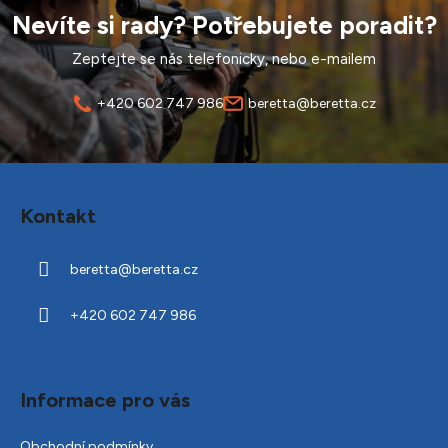
Nevíte si rady? Potřebujete poradit?
Zeptejte se nás telefonicky, nebo e-mailem
+420 602 747 986
beretta@beretta.cz
Z
á
Kontakt
p
a
beretta
@
beretta.cz
t
í
+420 602 747 986
Informace pro vás
Obchodní podmínky