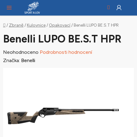
Hledat
NÁ
Přejít
KO
na
obsah
Domů
/
Zbraně
/
Kulovnice
/
Opakovací
/
Benelli LUPO BE.S.T HPR
Benelli LUPO BE.S.T HPR
Průměrné
Neohodnoceno
Podrobnosti hodnocení
hodnocení
Značka:
Benelli
produktu
je
0,0
z
5
hvězdiček.