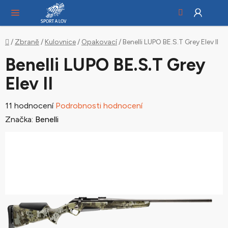
Hledat
NÁ
Přejít
KO
na
obsah
Domů
/
Zbraně
/
Kulovnice
/
Opakovací
/
Benelli LUPO BE.S.T Grey Elev II
Benelli LUPO BE.S.T Grey
Elev II
Průměrné
11 hodnocení
Podrobnosti hodnocení
hodnocení
Značka:
Benelli
produktu
je
2,4
z
5
hvězdiček.