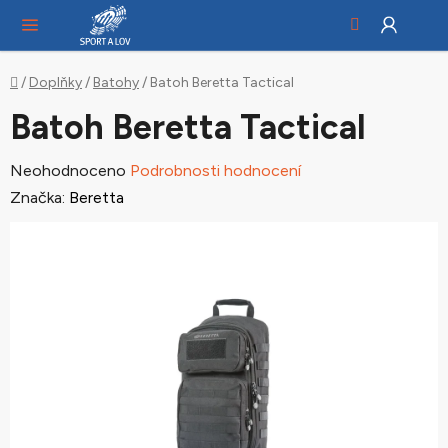
Hledat
NÁ
Přejít
KO
na
obsah
Domů
/
Doplňky
/
Batohy
/
Batoh Beretta Tactical
Batoh Beretta Tactical
Průměrné
Neohodnoceno
Podrobnosti hodnocení
hodnocení
Značka:
Beretta
produktu
je
0,0
z
5
hvězdiček.